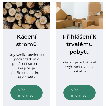
Kácení
Přihlášení k
stromů
trvalému
pobytu
Kdy vzniká povinnost
podat žádost o
Vše, co je nutné znát
pokácení stromu,
k výřízení trvalého
jaké jsou její
pobytu?
náležitosti a na koho
se obrátit?
Více
Více
informací
informací