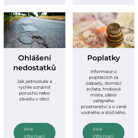
Ohlášení
Poplatky
nedostatků
Informace o
poplatcích za
Jak jednoduše a
odpady, domácí
rychle oznámit
zvířata, hrobová
poruchu nebo
místa, zábor
závadu v obci.
veřejného
prostranství a o ceně
vodného a stočného.
Více
Více
informací
informací