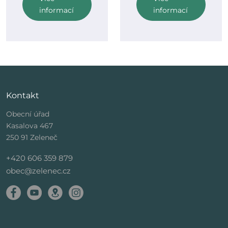
informací
informací
Kontakt
Obecní úřad
Kasalova 467
250 91 Zeleneč
+420 606 359 879
obec@zelenec.cz