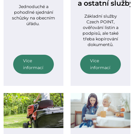
a ostatní služby
Jednoduché a
pohodlné sjednání
Základní služby
schůzky na obecním
Czech POINT,
úřádu.
ověřování listin a
podpisů, ale také
třeba kopírování
dokumentů.
Více
Více
informací
informací