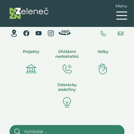
Menu
Předchozí
Dalš
Projekty
Ohlášení
Volby
nedostatků
Odstávky
elektřiny