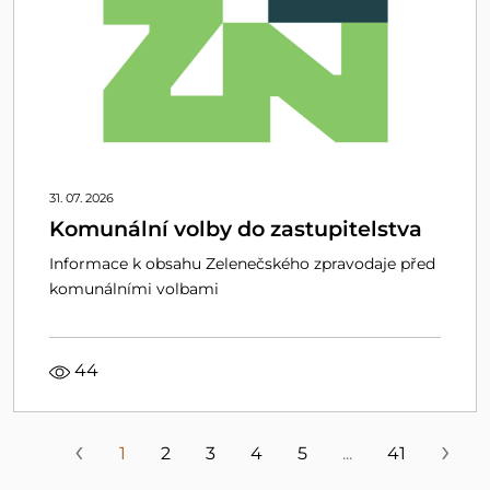
31. 07. 2026
Komunální volby do zastupitelstva
Informace k obsahu Zelenečského zpravodaje před
komunálními volbami
44
‹
›
1
2
3
4
5
...
41