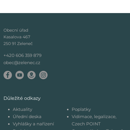
Obecní úřad
Kasalova 467
250 91 Zeleneč
+420 606 359 879
obec@zelenec.cz
Důležité odkazy
Aktuality
Poplatky
Úřední deska
Vidimace, legalizace,
Vyhlášky a nařízení
Czech POINT