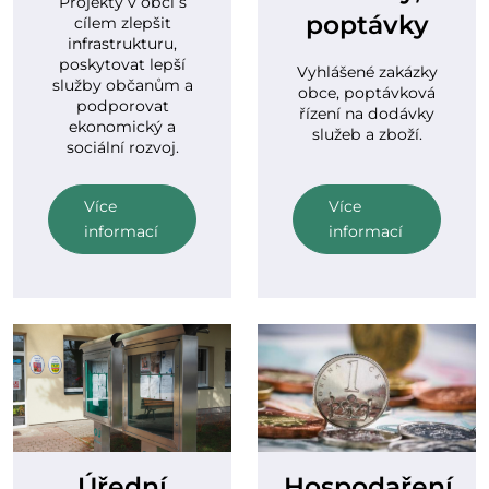
Projekty v obci s
poptávky
cílem zlepšit
infrastrukturu,
poskytovat lepší
Vyhlášené zakázky
služby občanům a
obce, poptávková
podporovat
řízení na dodávky
ekonomický a
služeb a zboží.
sociální rozvoj.
Více
Více
informací
informací
Úřední
Hospodaření