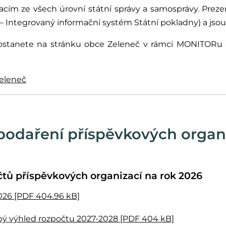
cím ze všech úrovní státní správy a samosprávy. Preze
– Integrovaný informační systém Státní pokladny) a jsou 
dostanete na stránku obce Zeleneč v rámci MONITORu 
Zeleneč
odaření příspěvkových organ
čtů příspěvkových organizací na rok 2026
026
[PDF 404.96 kB]
bý výhled rozpočtu 2027-2028 [PDF 404 kB]