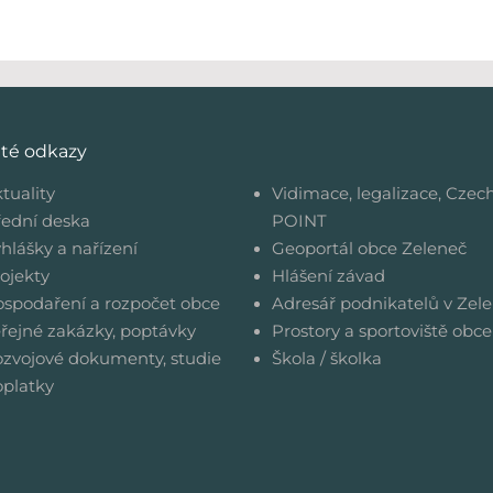
ité odkazy
tuality
Vidimace, legalizace, Czec
ední deska
POINT
hlášky a nařízení
Geoportál obce Zeleneč
ojekty
Hlášení závad
spodaření a rozpočet obce
Adresář podnikatelů v Zele
řejné zakázky, poptávky
Prostory a sportoviště obce
zvojové dokumenty, studie
Škola / školka
platky