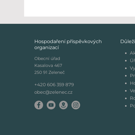
Hospodaření příspěvkových
Důlež
organizací
Ak
Obecní úřad
Úř
Kasalova 467
Vy
250 91 Zeleneč
Pr
Ho
+420 606 359 879
Ve
obec@zelenec.cz
Ro
Po