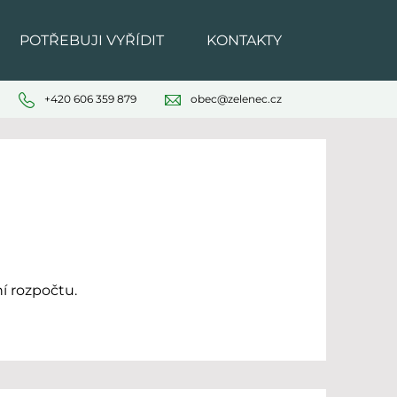
POTŘEBUJI VYŘÍDIT
KONTAKTY
+420 606 359 879
obec@zelenec.cz
í rozpočtu.