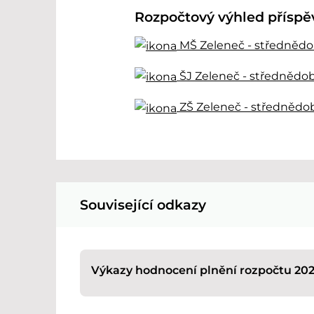
Rozpočtový výhled příspěv
MŠ Zeleneč - střednědob
ŠJ Zeleneč - střednědob
ZŠ Zeleneč - střednědob
Související odkazy
Výkazy hodnocení plnění rozpočtu 20