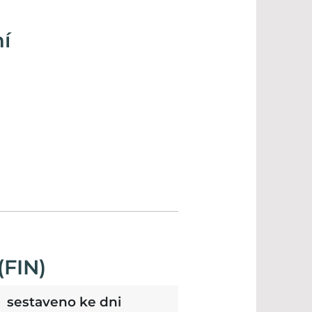
í
(FIN)
sestaveno ke dni