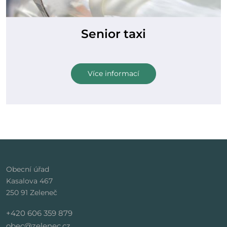
Senior taxi
Více informací
Obecní úřad
Kasalova 467
250 91 Zeleneč
+420 606 359 879
obec@zelenec.cz