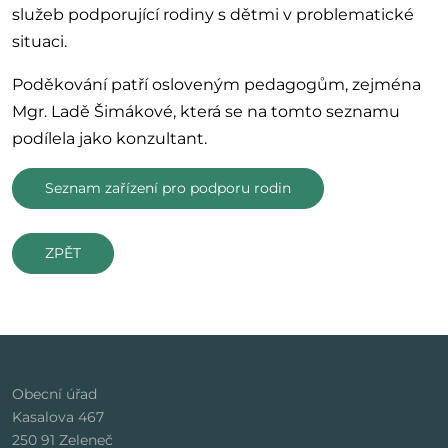
služeb podporující rodiny s dětmi v problematické
situaci.
Poděkování patří osloveným pedagogům, zejména
Mgr. Ladě Šimákové, která se na tomto seznamu
podílela jako konzultant.
Seznam zařízení pro podporu rodin
ZPĚT
Obecní úřad
Kasalova 467
250 91 Zeleneč