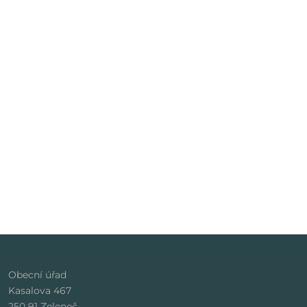
Obecní úřad
Kasalova 467
250 91 Zeleneč