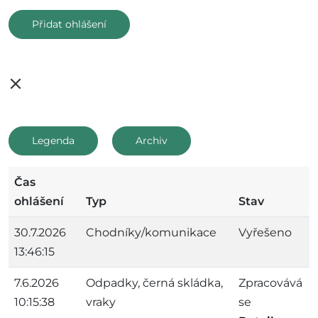
Přidat ohlášení
Leaflet
|
©
OpenStreetMap
+
−
Legenda
Archiv
Čas
ohlášení
Typ
Stav
30.7.2026
Chodníky/komunikace
Vyřešeno
13:46:15
7.6.2026
Odpadky, černá skládka,
Zpracovává
10:15:38
vraky
se