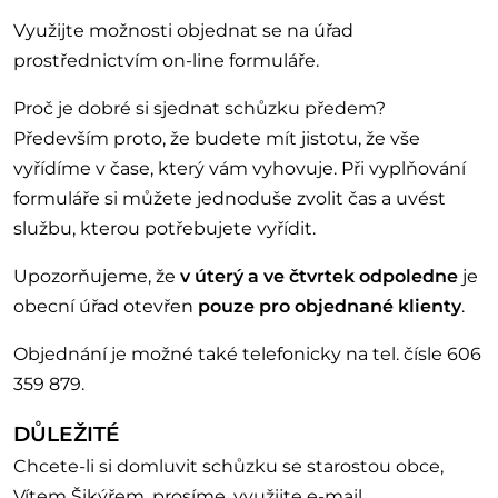
Využijte možnosti objednat se na úřad
prostřednictvím on-line formuláře.
Proč je dobré si sjednat schůzku předem?
Především proto, že budete mít jistotu, že vše
vyřídíme v čase, který vám vyhovuje. Při vyplňování
formuláře si můžete jednoduše zvolit čas a uvést
službu, kterou potřebujete vyřídit.
Upozorňujeme, že
v úterý a ve čtvrtek odpoledne
je
obecní úřad otevřen
pouze pro objednané klienty
.
Objednání je možné také telefonicky na tel. čísle 606
359 879.
DŮLEŽITÉ
Chcete-li si domluvit schůzku se starostou obce,
Vítem Šikýřem, prosíme, využijte e-mail