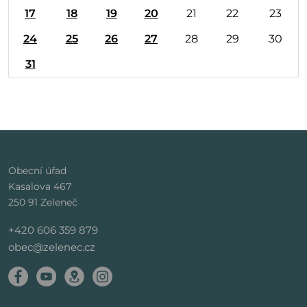
17
18
19
20
21
22
23
24
25
26
27
28
29
30
31
Obecní úřad
Kasalova 467
250 91 Zeleneč
+420 606 359 879
obec@zelenec.cz