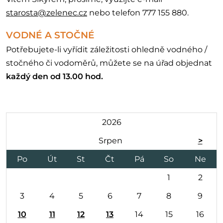
starosta@zelenec.cz
nebo telefon 777 155 880.
VODNÉ A STOČNÉ
Potřebujete-li vyřídit záležitosti ohledně vodného /
stočného či vodoměrů, můžete se na úřad objednat
každý den od 13.00 hod.
2026
Srpen
>
Po
Út
St
Čt
Pá
So
Ne
1
2
3
4
5
6
7
8
9
10
11
12
13
14
15
16