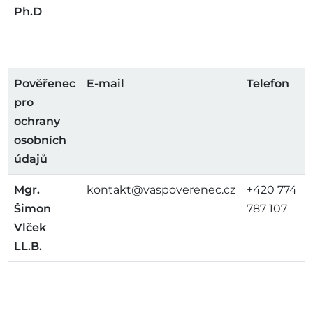
Ph.D
Pověřenec
E-mail
Telefon
pro
ochrany
osobních
údajů
Mgr.
kontakt@vaspoverenec.cz
+420 774
Šimon
787 107
Vlček
LL.B.