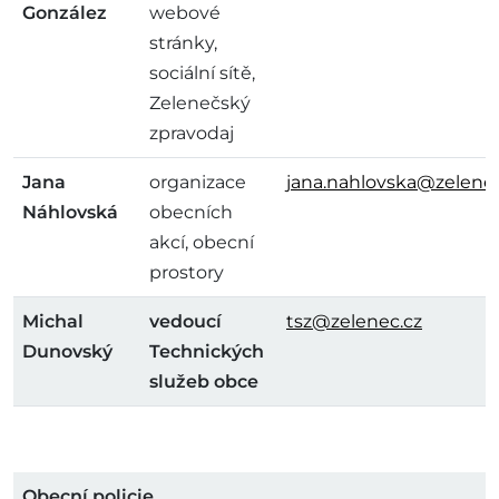
González
webové
stránky,
sociální sítě,
Zelenečský
zpravodaj
Jana
organizace
jana.nahlovska@zelenec
Náhlovská
obecních
akcí, obecní
prostory
Michal
vedoucí
tsz@zelenec.cz
Dunovský
Technických
služeb obce
Obecní policie