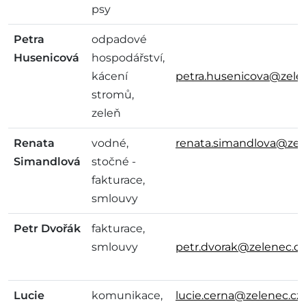
psy
Petra
odpadové
Husenicová
hospodářství,
kácení
petra.husenicova@zele
stromů,
zeleň
Renata
vodné,
renata.simandlova@zel
Simandlová
stočné -
fakturace,
smlouvy
Petr Dvořák
fakturace,
smlouvy
petr.dvorak@zelenec.cz
Lucie
komunikace,
lucie.cerna@zelenec.cz