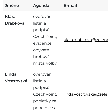
Jméno
Agenda
E-mail
Klára
ověřování
Drábková
listin a
podpisů,
CzechPoint,
klara.drabkova@zelenec
evidence
obyvatel,
hrobová
místa, volby
Linda
ověřování
Vostrovská
listin a
podpisů,
CzechPoint,
linda.vostrovska@zelen
poplatky za
popelnice a