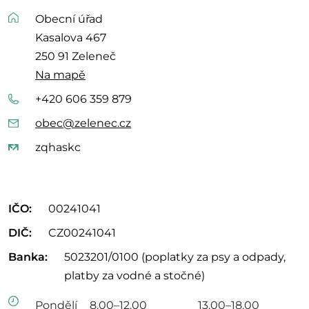
Obecní úřad
Kasalova 467
250 91 Zeleneč
Na mapě
+420 606 359 879
obec@zelenec.cz
zqhaskc
IČO:
00241041
DIČ:
CZ00241041
Banka:
5023201/0100 (poplatky za psy a odpady,
platby za vodné a stočné)
Pondělí
8.00–12.00
13.00–18.00