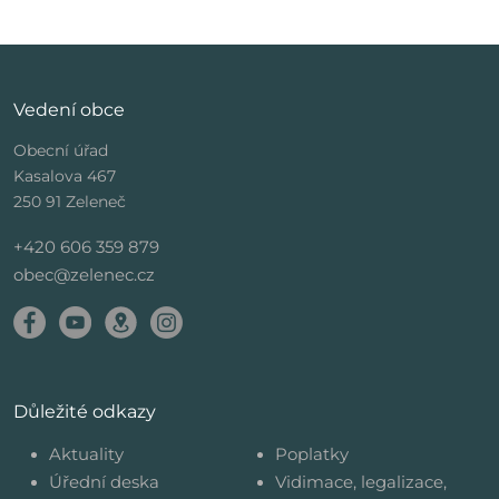
Vedení obce
Obecní úřad
Kasalova 467
250 91 Zeleneč
+420 606 359 879
obec@zelenec.cz
Důležité odkazy
Aktuality
Poplatky
Úřední deska
Vidimace, legalizace,