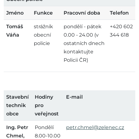
Jméno
Funkce
Pracovní doba
Telefon
Tomáš
strážník
pondělí - pátek
+420 602
Váňa
obecní
0.00 - 24.00 (v
344 618
policie
ostatních dnech
kontaktujte
Policii ČR)
Stavební
Hodiny
E-mail
technik
pro
obce
veřejnost
Ing. Petr
Pondělí
petr.chmel@zelenec.cz
Chmel,
8.00-10.00