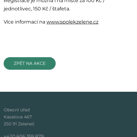
Registrace je možná i na místě za 100 Kč /
jednotlivec, 150 Kč / štafeta.
Více informací na
www.spolekzelene.cz
ZPĚT NA AKCE
Obecní úřad
Kasalova 467
250 91 Zeleneč
+420 606 359 879