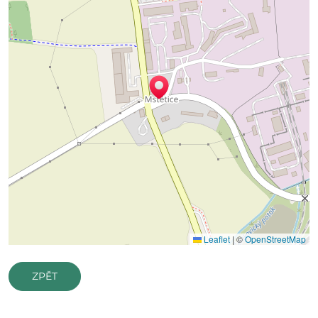
Leaflet
|
©
OpenStreetMap
ZPĚT