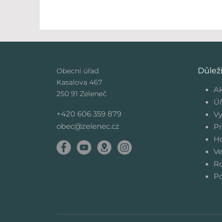
Důlež
Obecní úřad
Kasalova 467
Ak
250 91 Zeleneč
Úř
+420 606 359 879
Vy
obec@zelenec.cz
Pr
Ho
Ve
Ro
Po