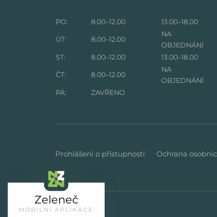
PO:
8.00–12.00
13.00–18.00
NA
ÚT:
8.00–12.00
OBJEDNÁNÍ
ST:
8.00–12.00
13.00–18.00
NA
ČT:
8.00–12.00
OBJEDNÁNÍ
PÁ:
ZAVŘENO
Prohlášení o přístupnosti
Ochrana osobníc
Zeleneč
MOBILNÍ APLIKACE