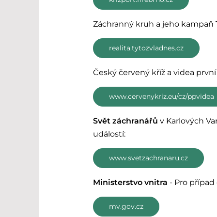
Záchranný kruh a jeho kampaň
realita.tytozvladnes.cz
Český červený kříž a videa prvn
www.cervenykriz.eu/cz/ppvidea
Svět záchranářů
v Karlových Va
událostí:
www.svetzachranaru.cz
Ministerstvo vnitra
- Pro případ
mv.gov.cz