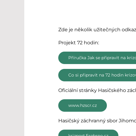
Zde je několik užitečných odkazů 
Projekt 72 hodin:
Příručka Jak se připravit na kriz
Co si připravit na 72 hodin krizo
Oficiální stránky Hasičského zá
www.hzscr.cz
Hasičský záchranný sbor Jihomo
krizport.firebrno.cz