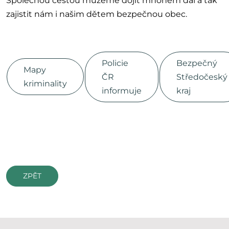
Společnou cestou můžeme dojít mnohem dál a tak
zajistit nám i našim dětem bezpečnou obec.
Policie
Bezpečný
Mapy
ČR
Středočeský
kriminality
informuje
kraj
ZPĚT