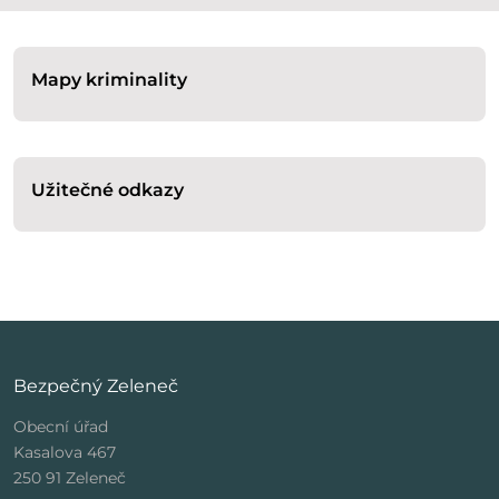
Mapy kriminality
Užitečné odkazy
Bezpečný Zeleneč
Obecní úřad
Kasalova 467
250 91 Zeleneč