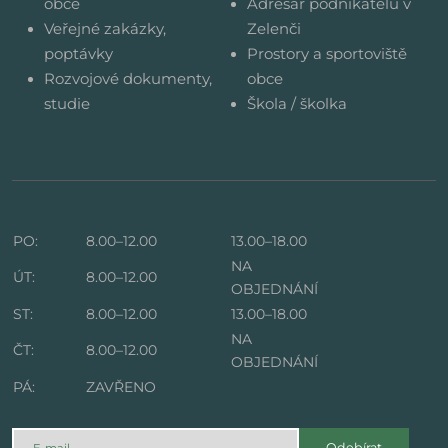
obce
Adresář podnikatelů v
Veřejné zakázky,
Zelenči
poptávky
Prostory a sportoviště
Rozvojové dokumenty,
obce
studie
Škola / školka
PO:
8.00–12.00
13.00–18.00
NA
ÚT:
8.00–12.00
OBJEDNÁNÍ
ST:
8.00–12.00
13.00–18.00
NA
ČT:
8.00–12.00
OBJEDNÁNÍ
PÁ:
ZAVŘENO
Odebírat