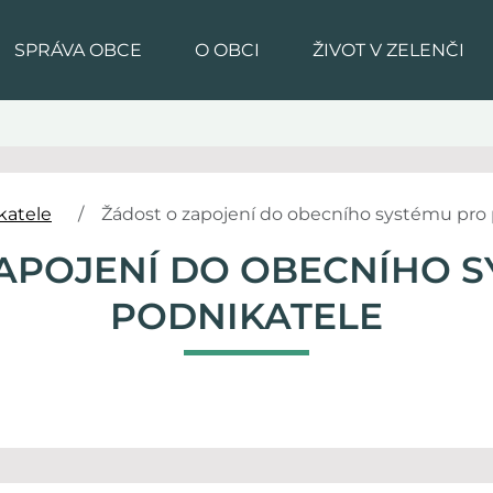
SPRÁVA OBCE
O OBCI
ŽIVOT V ZELENČI
katele
Žádost o zapojení do obecního systému pro
APOJENÍ DO OBECNÍHO 
PODNIKATELE