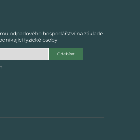
tému odpadového hospodářství na základě
dnikající fyzické osoby
Odebírat
ch