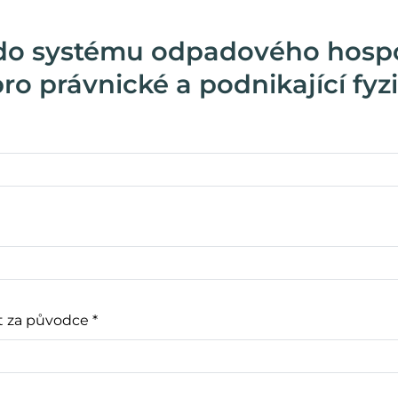
 do systému odpadového hospo
ro právnické a podnikající fyz
t za původce
*