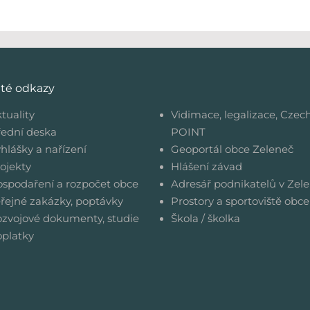
ité odkazy
tuality
Vidimace, legalizace, Czec
ední deska
POINT
hlášky a nařízení
Geoportál obce Zeleneč
ojekty
Hlášení závad
spodaření a rozpočet obce
Adresář podnikatelů v Zele
řejné zakázky, poptávky
Prostory a sportoviště obce
zvojové dokumenty, studie
Škola / školka
platky