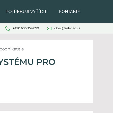
POTŘEBUJI VYŘÍDIT
KONTAKTY
+420 606 359 879
obec@zelenec.cz
 podnikatele
SYSTÉMU PRO