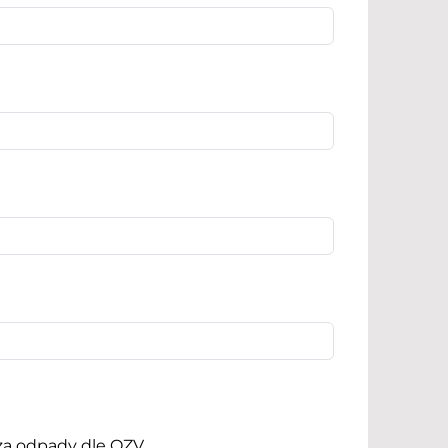
 za odpady dle OZV