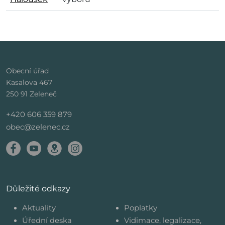
Obecní úřad
Kasalova 467
250 91 Zeleneč
+420 606 359 879
obec@zelenec.cz
Důležité odkazy
Aktuality
Poplatky
Úřední deska
Vidimace, legalizace,