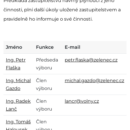
Předkládá zastupitelstvu návrhy plynoucí z jeho
činnosti, plní další úkoly uložené zastupitelstvem a
pravidelně ho informuje o své činnosti.
Jméno
Funkce
E-mail
Ing. Petr
Předseda
petr.flaska@zelenec.cz
Flaška
výboru
Ing. Michal
Člen
michal.gazdo@zelenec.cz
Gazdo
výboru
Ing. Radek
Člen
lancr@volny.cz
Lanč
výboru
Ing. Tomáš
Člen
Halousek
výboru