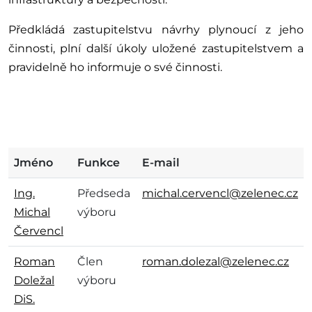
Předkládá zastupitelstvu návrhy plynoucí z jeho
činnosti, plní další úkoly uložené zastupitelstvem a
pravidelně ho informuje o své činnosti.
Jméno
Funkce
E-mail
Ing.
Předseda
michal.cervencl@zelenec.cz
Michal
výboru
Červencl
Roman
Člen
roman.dolezal@zelenec.cz
Doležal
výboru
DiS.