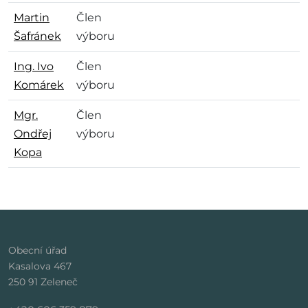
Martin
Člen
Šafránek
výboru
Ing. Ivo
Člen
Komárek
výboru
Mgr.
Člen
Ondřej
výboru
Kopa
Obecní úřad
Kasalova 467
250 91 Zeleneč