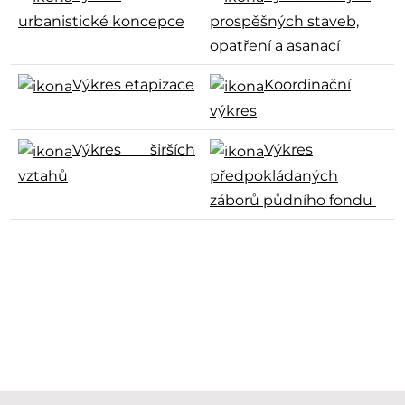
urbanistické koncepce
prospěšných staveb,
opatření a asanací
Výkres etapizace
Koordinační
výkres
Výkres širších
Výkres
vztahů
předpokládaných
záborů půdního fondu