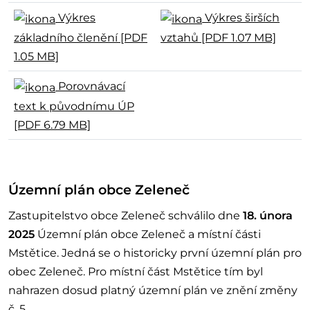
Výkres
Výkres širších
základního členění [PDF
vztahů [PDF 1.07 MB]
1.05 MB]
Porovnávací
text k původnímu ÚP
[PDF 6.79 MB]
Územní plán obce Zeleneč
Zastupitelstvo obce Zeleneč schválilo dne
18. února
2025
Územní plán obce Zeleneč a místní části
Mstětice. Jedná se o historicky první územní plán pro
obec Zeleneč. Pro místní část Mstětice tím byl
nahrazen dosud platný územní plán ve znění změny
č. 5.