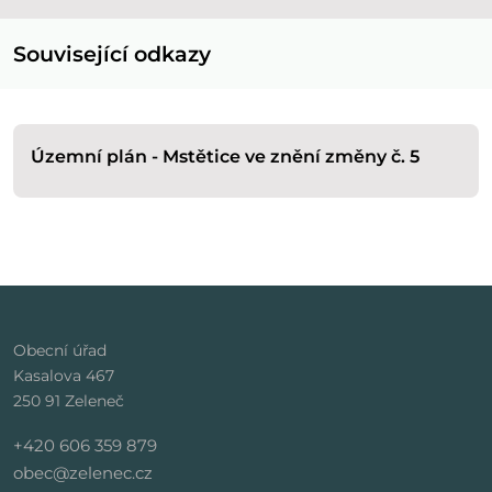
Související odkazy
Územní plán - Mstětice ve znění změny č. 5
Obecní úřad
Kasalova 467
250 91 Zeleneč
+420 606 359 879
obec@zelenec.cz