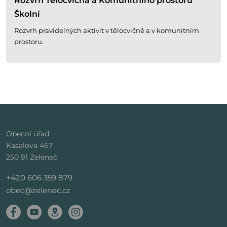
Rozvrh Tělocvična a Komunitního prostoru
Školní
Rozvrh pravidelných aktivit v tělocvičně a v komunitním
prostoru.
Obecní úřad
Kasalova 467
250 91 Zeleneč
+420 606 359 879
obec@zelenec.cz