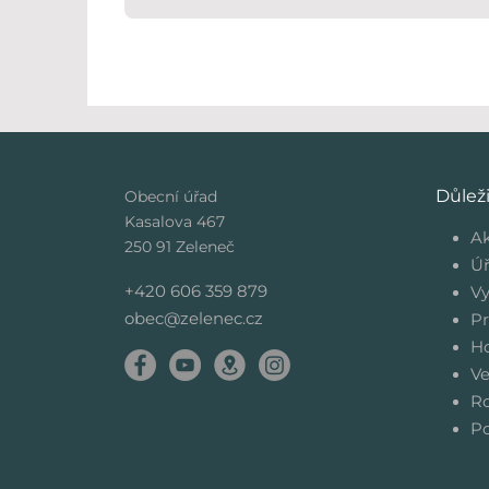
Důlež
Obecní úřad
Kasalova 467
Ak
250 91 Zeleneč
Úř
+420 606 359 879
Vy
obec@zelenec.cz
Pr
Ho
Ve
Ro
Po