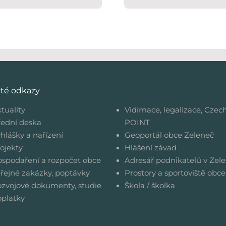
ité odkazy
tuality
Vidimace, legalizace, Czec
ední deska
POINT
hlášky a nařízení
Geoportál obce Zeleneč
ojekty
Hlášení závad
spodaření a rozpočet obce
Adresář podnikatelů v Zele
řejné zakázky, poptávky
Prostory a sportoviště obce
zvojové dokumenty, studie
Škola / školka
platky