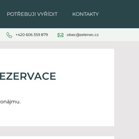
POTŘEBUJI VYŘÍDIT
KONTAKTY
+420 606 359 879
obec@zelenec.cz
REZERVACE
ronájmu.