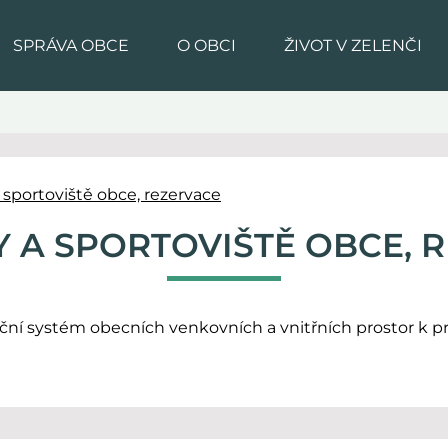
SPRÁVA OBCE
O OBCI
ŽIVOT V ZELENČI
 sportoviště obce, rezervace
 A SPORTOVIŠTĚ OBCE, 
ční systém obecních venkovních a vnitřních prostor k p