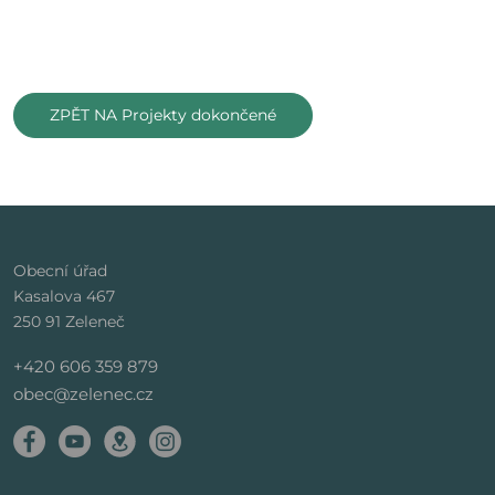
ZPĚT NA Projekty dokončené
Obecní úřad
Kasalova 467
250 91 Zeleneč
+420 606 359 879
obec@zelenec.cz