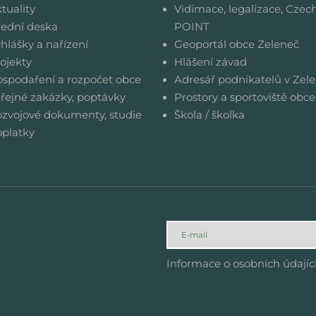
tuality
Vidimace, legalizace, Czec
ední deska
POINT
hlášky a nařízení
Geoportál obce Zeleneč
ojekty
Hlášení závad
spodaření a rozpočet obce
Adresář podnikatelů v Zele
řejné zakázky, poptávky
Prostory a sportoviště obce
zvojové dokumenty, studie
Škola / školka
platky
Informace o osobních údají