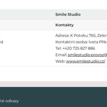
Smile Studio
Kontakty
č
Adresa: K Potoku 765, Zele
vá
Kontaktní osoba: Iveta Přik
Tel: +420 725 827 886
Email:
smilestudio.provoz
Web:
www.smilestudio.cz/
ité odkazy