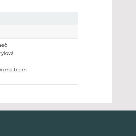
neč
rylová
@gmail.com