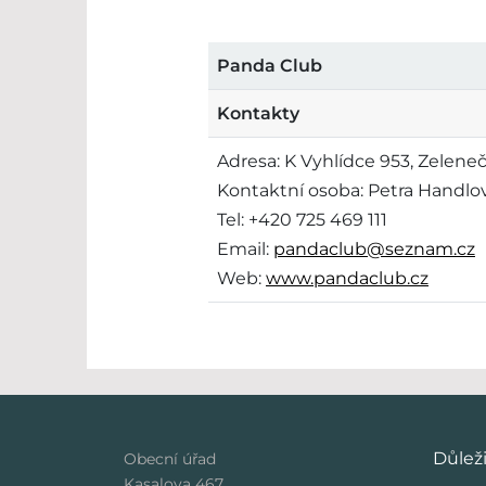
Panda Club
Kontakty
Adresa: K Vyhlídce 953, Zelene
Kontaktní osoba: Petra Handlo
Tel: +420 725 469 111
Email:
pandaclub@seznam.cz
Web:
www.pandaclub.cz
Důlež
Obecní úřad
Kasalova 467