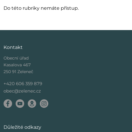
Do této rubriky nemáte přístup.
Kontakt
Obecní úřad
Kasalova 467
250 91 Zeleneč
+420 606 359 879
obec@zelenec.cz
Důležité odkazy