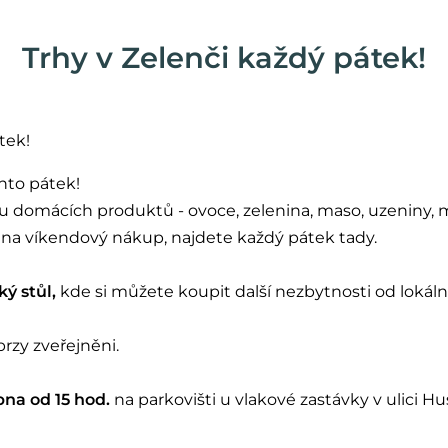
Trhy v Zelenči každý pátek!
tek!
ento pátek!
kou domácích produktů - ovoce, zelenina, maso, uzeniny,
te na víkendový nákup, najdete každý pátek tady.
ý stůl,
kde si můžete koupit další nezbytnosti od lokáln
rzy zveřejněni.
bna od 15 hod.
na parkovišti u vlakové zastávky v ulici Hu