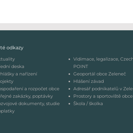
ité odkazy
tuality
Vidimace, legalizace, Czec
ední deska
POINT
hlášky a nařízení
Geoportál obce Zeleneč
ojekty
Hlášení závad
spodaření a rozpočet obce
Adresář podnikatelů v Zele
řejné zakázky, poptávky
Prostory a sportoviště obce
zvojové dokumenty, studie
Škola / školka
platky