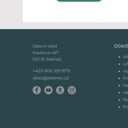
Důlež
Obecní úřad
Kasalova 467
Ak
250 91 Zeleneč
Úř
+420 606 359 879
Vy
obec@zelenec.cz
Pr
Ho
Ve
Ro
Po