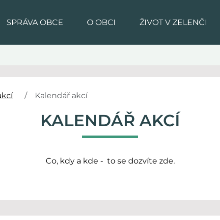
SPRÁVA OBCE
O OBCI
ŽIVOT V ZELENČI
akcí
Kalendář akcí
KALENDÁŘ AKCÍ
Co, kdy a kde - to se dozvíte zde.