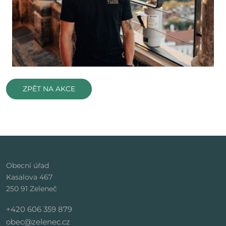
ZPĚT NA AKCE
Obecní úřad
Kasalova 467
250 91 Zeleneč
+420 606 359 879
obec@zelenec.cz