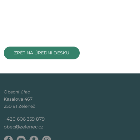
ZPĚT NA ÚŘEDNÍ DESKU
Obecní úřad
Kasalova 467
250 91 Zeleneč
+420 606 359 879
obec@zelenec.cz