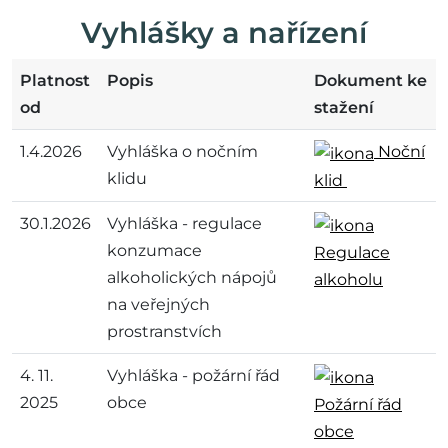
Vyhlášky a nařízení
Platnost
Popis
Dokument ke
od
stažení
1.4.2026
Vyhláška o nočním
Noční
klidu
klid
30.1.2026
Vyhláška - regulace
konzumace
Regulace
alkoholických nápojů
alkoholu
na veřejných
prostranstvích
4. 11.
Vyhláška - požární řád
2025
obce
Požární řád
obce