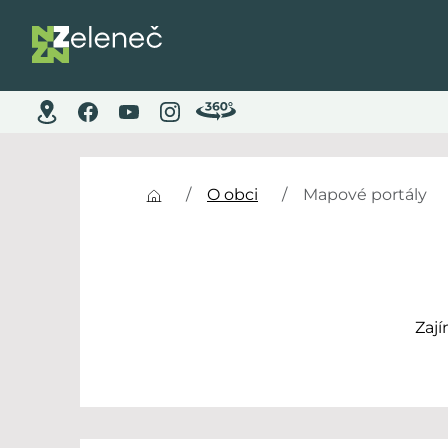
O obci
Mapové portály
Zají