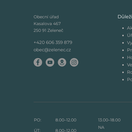
Důlež
Obecní úřad
Kasalova 467
Ak
250 91 Zeleneč
Úř
+420 606 359 879
Vy
obec@zelenec.cz
Pr
Ho
Ve
Ro
Po
PO:
8.00–12.00
13.00–18.00
NA
ÚT:
8.00–12.00