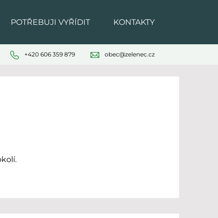
POTŘEBUJI VYŘÍDIT
KONTAKTY
+420 606 359 879
obec@zelenec.cz
kolí.