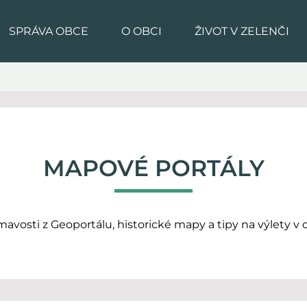
SPRÁVA OBCE
O OBCI
ŽIVOT V ZELENČI
MAPOVÉ PORTÁLY
mavosti z Geoportálu, historické mapy a tipy na výlety v o