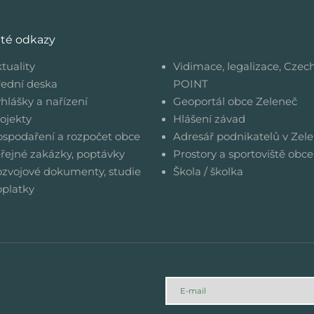
ité odkazy
tuality
Vidimace, legalizace, Czec
ední deska
POINT
hlášky a nařízení
Geoportál obce Zeleneč
ojekty
Hlášení závad
spodaření a rozpočet obce
Adresář podnikatelů v Zele
řejné zakázky, poptávky
Prostory a sportoviště obce
zvojové dokumenty, studie
Škola / školka
platky