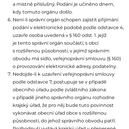
a místně příslušný. Podání je učiněno dnem,
kdy tomuto orgánu došlo.
Není-li správní orgán schopen zajistit přijímání
podání v elektronické podobě podle odstavce 4,
uzavře osoba uvedená v § 160 odst. 1. jejíž
je tento správní orgán součástí, s obcí
s rozšířenou působností, v jejímž správním
obvodu má sídlo, veřejnoprávní smlouvu (§ 160)
o provozování elektronické adresy podatelny.
Nedojde-li k uzavření veřejnoprávní smlouvy
podle odstavce 7, postupuje se v případě
obecního úřadu podle zvláštního zákona:
v případě jiného správního orgánu rozhodne
krajský úřad, že pro něj bude tuto povinnost
vykonávat obecní úřad obce s rozšířenou
působností, do jehož správního obvodu patří.
Rozhodnutí vydává krajský úřad v přenesené