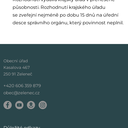
působnosti. Rozhodnutí krajského úřadu
se zveřejní nejméně po dobu 15 dnů na úřední
desce správního orgánu, který povinnost neplnil.
Obecní úřad
Kasalova 467
250 91 Zeleneč
+420 606 359 879
obec@zelenec.cz
Důležité odkazy