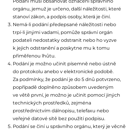
Podání musí obsahovat označení správního
orgánu, jemuž je určeno, další náležitosti, které
stanoví zákon, a podpis osoby, která je činí.
Nemá-li podání předepsané náležitosti nebo
trpí-li jinými vadami, pomůže správní orgán
podateli nedostatky odstranit nebo ho vyzve
k jejich odstranění a poskytne mu k tomu
přiměřenou lhůtu.
Podání je možno učinit písemně nebo ústně
do protokolu anebo v elektronické podobě.
Za podmínky, že podání je do 5 dnů potvrzeno,
popřípadě doplněno způsobem uvedeným
ve větě první, je možno je učinit pomocí jiných
technických prostředků, zejména
prostřednictvím dálnopisu, telefaxu nebo
veřejné datové sítě bez použití podpisu.
Podání se činí u správního orgánu, který je věcně