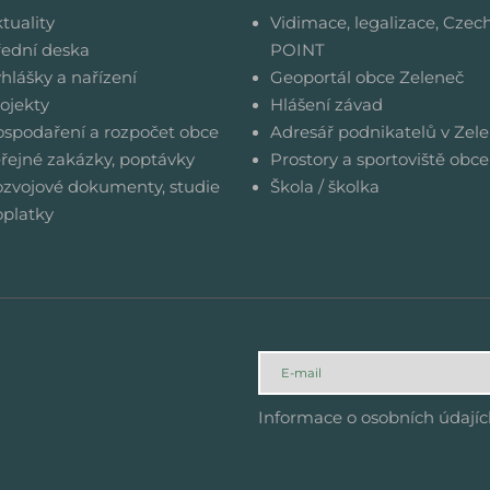
tuality
Vidimace, legalizace, Czec
ední deska
POINT
hlášky a nařízení
Geoportál obce Zeleneč
ojekty
Hlášení závad
spodaření a rozpočet obce
Adresář podnikatelů v Zele
řejné zakázky, poptávky
Prostory a sportoviště obce
zvojové dokumenty, studie
Škola / školka
platky
Informace o osobních údají