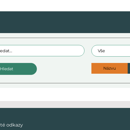
raz:
Oblast
Názvu
ité odkazy