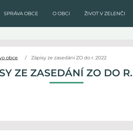
SPRÁVA OBCE
O OBCI
ŽIVOT V ZELENČI
tvo obce
Zápisy ze zasedání ZO do r. 2022
SY ZE ZASEDÁNÍ ZO DO R.