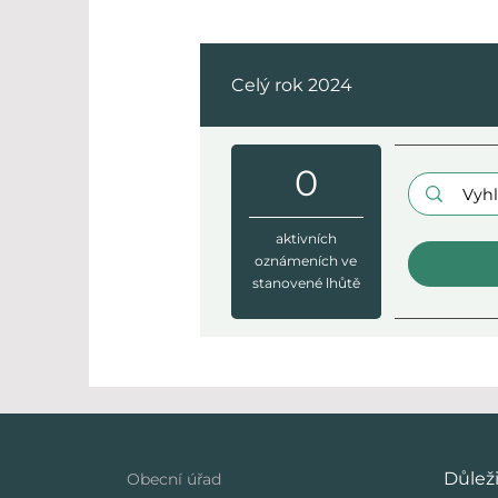
Celý rok 2024
0
Hledaný vý
aktivních
oznámeních ve
stanovené lhůtě
Důlež
Obecní úřad