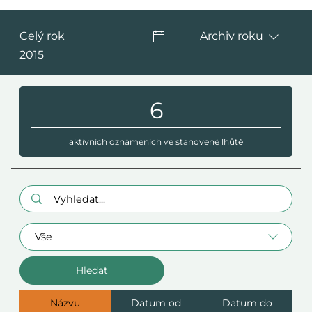
Celý rok
Archiv roku
2015
6
aktivních oznámeních ve stanovené lhůtě
Hledaný výraz:
Oblast
Názvu
Datum od
Datum do