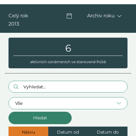
Celý rok
Archiv roku
2013
6
aktivních oznámeních ve stanovené lhůtě
Hledaný výraz:
Oblast
Názvu
Datum od
Datum do