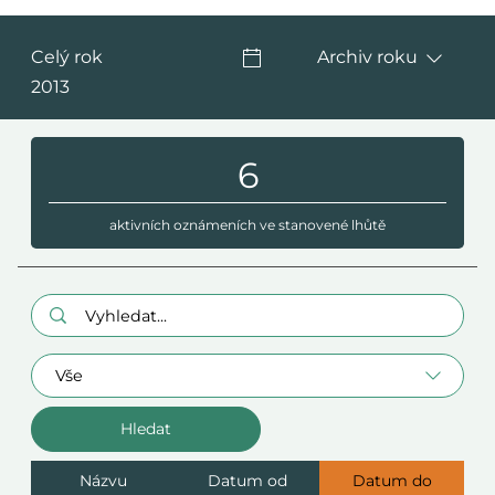
Celý rok
Archiv roku
2013
6
aktivních oznámeních ve stanovené lhůtě
Hledaný výraz:
Oblast
Názvu
Datum od
Datum do