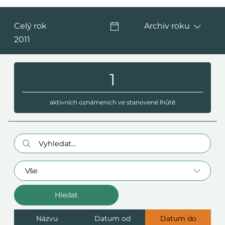
Celý rok
Archiv roku
2011
1
aktivních oznámeních ve stanovené lhůtě
Hledaný výraz:
Oblast
Názvu
Datum od
Datum do