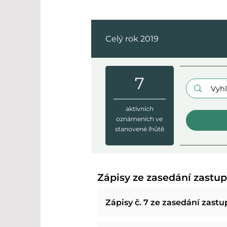
Celý rok 2019
7
Hledaný vý
aktivních
oznámeních ve
stanovené lhůtě
Zápisy ze zasedání zastup
Zápisy č. 7 ze zasedání zastup