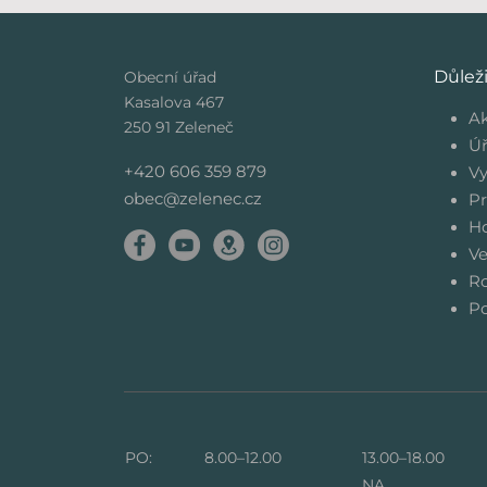
Důlež
Obecní úřad
Kasalova 467
Ak
250 91 Zeleneč
Úř
+420 606 359 879
Vy
obec@zelenec.cz
Pr
Ho
Ve
Ro
Po
PO:
8.00–12.00
13.00–18.00
NA