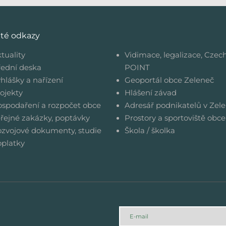
ité odkazy
tuality
Vidimace, legalizace, Czec
ední deska
POINT
hlášky a nařízení
Geoportál obce Zeleneč
ojekty
Hlášení závad
spodaření a rozpočet obce
Adresář podnikatelů v Zele
řejné zakázky, poptávky
Prostory a sportoviště obce
zvojové dokumenty, studie
Škola / školka
platky