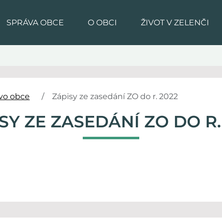
SPRÁVA OBCE
O OBCI
ŽIVOT V ZELENČI
tvo obce
Zápisy ze zasedání ZO do r. 2022
SY ZE ZASEDÁNÍ ZO DO R.