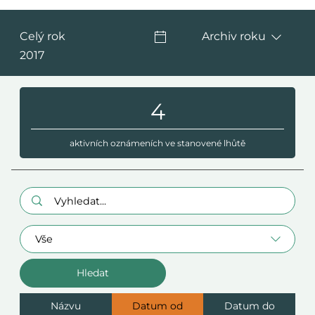
Celý rok
Archiv roku
2017
4
aktivních oznámeních ve stanovené lhůtě
Hledaný výraz:
Oblast
Názvu
Datum od
Datum do