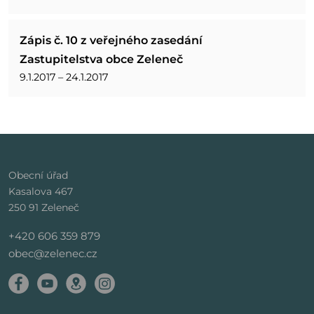
Zápis č. 10 z veřejného zasedání
Zastupitelstva obce Zeleneč
9.1.2017 – 24.1.2017
Obecní úřad
Kasalova 467
250 91 Zeleneč
+420 606 359 879
obec@zelenec.cz