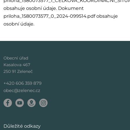
priloha_1580073577_1_CELKOVA_KOORDINACNI_SITU
obsahuje osobní údaje. Dokument
priloha_1580073577_0_2024-099514.pdf obsahuje
osobní údaje.
Obecní úřad
Kasalova 467
250 91 Zeleneč
+420 606 359 879
obec@zelenec.cz
Důležité odkazy