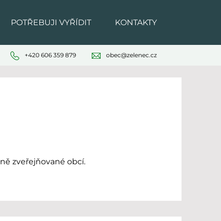
POTŘEBUJI VYŘÍDIT
KONTAKTY
+420 606 359 879
obec@zelenec.cz
ně zveřejňované obcí.