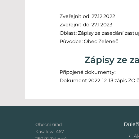
Zveřejnit od: 27.12.2022
Zveřejnit do: 27.1.2023
Oblast: Zápisy ze zasedání zastu
Původce: Obec Zeleneč
Zápisy ze za
Připojené dokumenty:
Dokument 2022-12-13 zápis ZO č. 
Důlež
Obecní úřad
Kasalova 467
Ak
250 91 Zeleneč