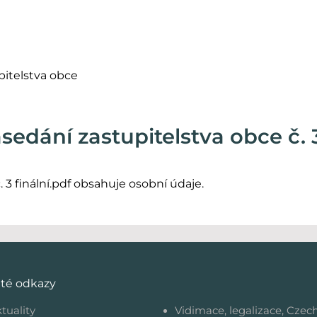
pitelstva obce
sedání zastupitelstva obce č. 3
3 finální.pdf obsahuje osobní údaje.
ité odkazy
tuality
Vidimace, legalizace, Czec