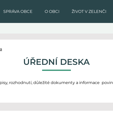
SPRÁVA OBCE
O OBCI
ŽIVOT V ZELENČI
a
ÚŘEDNÍ DESKA
dpisy, rozhodnutí, důležité dokumenty a informace povin