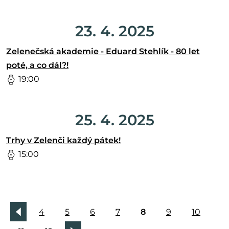
23. 4. 2025
Zelenečská akademie - Eduard Stehlík - 80 let
poté, a co dál?!
19:00
25. 4. 2025
Trhy v Zelenči každý pátek!
15:00
4
5
6
7
8
9
10