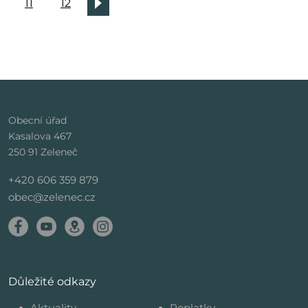
11
12
Obecní úřad
Kasalova 467
250 91 Zeleneč
+420 606 359 879
obec@zelenec.cz
Důležité odkazy
Aktuality
Poplatky