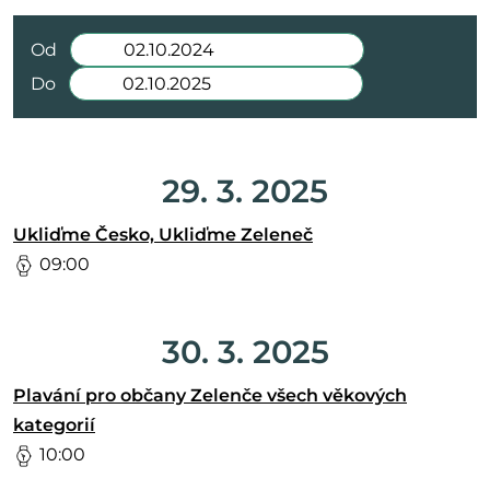
Od
Do
29. 3. 2025
Ukliďme Česko, Ukliďme Zeleneč
09:00
30. 3. 2025
Plavání pro občany Zelenče všech věkových
kategorií
10:00