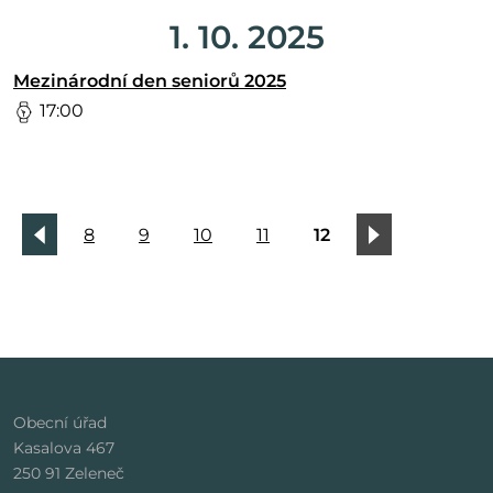
1. 10. 2025
Mezinárodní den seniorů 2025
17:00
8
9
10
11
12
Obecní úřad
Kasalova 467
250 91 Zeleneč