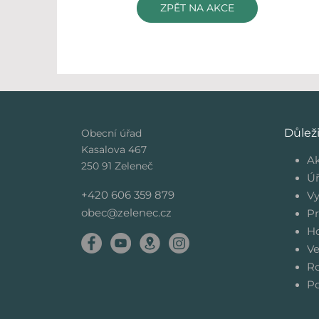
ZPĚT NA AKCE
Důlež
Obecní úřad
Kasalova 467
Ak
250 91 Zeleneč
Úř
+420 606 359 879
Vy
obec@zelenec.cz
Pr
Ho
Ve
Ro
Po