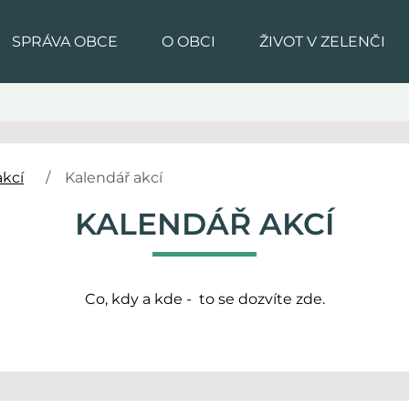
SPRÁVA OBCE
O OBCI
ŽIVOT V ZELENČI
akcí
Kalendář akcí
KALENDÁŘ AKCÍ
Co, kdy a kde - to se dozvíte zde.