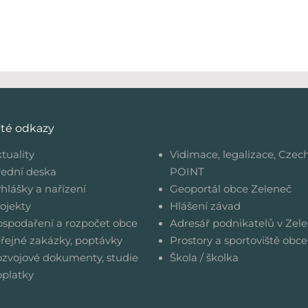
ité odkazy
tuality
Vidimace, legalizace, Czec
ední deska
POINT
hlášky a nařízení
Geoportál obce Zeleneč
ojekty
Hlášení závad
spodaření a rozpočet obce
Adresář podnikatelů v Zele
řejné zakázky, poptávky
Prostory a sportoviště obce
zvojové dokumenty, studie
Škola / školka
platky