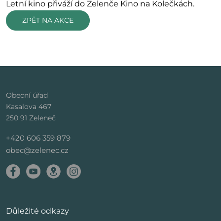
Letní kino přiváží do Zelenče Kino na Kolečkách.
ZPĚT NA AKCE
Obecní úřad
Kasalova 467
250 91 Zeleneč
+420 606 359 879
obec@zelenec.cz
Důležité odkazy