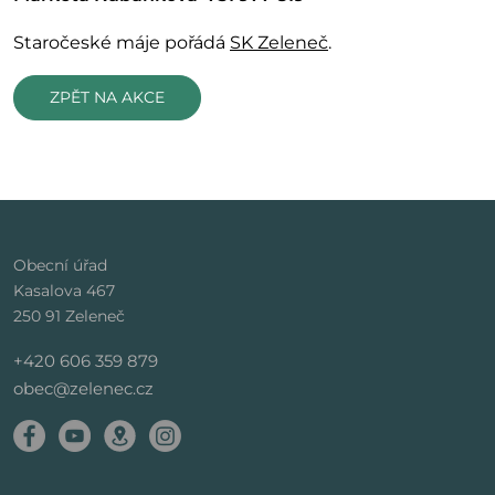
Staročeské máje pořádá
SK Zeleneč
.
ZPĚT NA AKCE
Obecní úřad
Kasalova 467
250 91 Zeleneč
+420 606 359 879
obec@zelenec.cz