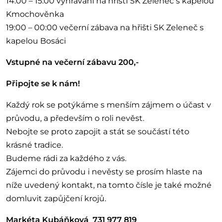
14:00 – 15:00 vyhrávání na hřišti SK Zeleneč s kapelou
Kmochověnka
19:00 – 00:00 večerní zábava na hřišti SK Zeleneč s
kapelou Bosáci
Vstupné na večerní zábavu 200,-
Připojte se k nám!
Každý rok se potýkáme s menším zájmem o účast v
průvodu, a především o roli nevěst.
Nebojte se proto zapojit a stát se součástí této
krásné tradice.
Budeme rádi za každého z vás.
Zájemci do průvodu i nevěsty se prosím hlaste na
níže uvedený kontakt, na tomto čísle je také možné
domluvit zapůjčení krojů.
Markéta Kubáňková 731 977 819