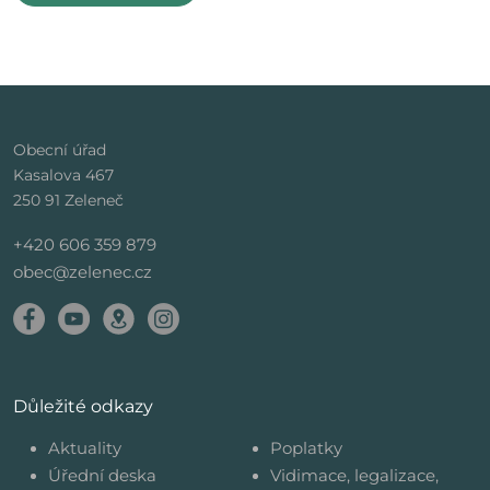
Obecní úřad
Kasalova 467
250 91 Zeleneč
+420 606 359 879
obec@zelenec.cz
Důležité odkazy
Aktuality
Poplatky
Úřední deska
Vidimace, legalizace,