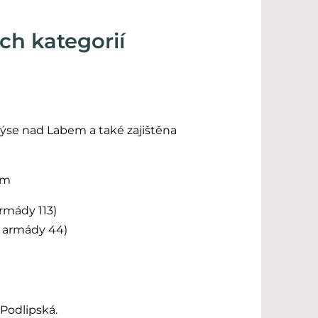
ch kategorií
ýse nad Labem a také zajištěna
em
armády 113)
rmády 44)
Podlipská.