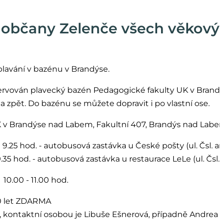
 občany Zelenče všech věkový
lavání v bazénu v Brandýse.
ervován plavecký bazén Pedagogické fakulty UK v Brand
 zpět. Do bazénu se můžete dopravit i po vlastní ose.
 v Brandýse nad Labem, Fakultní 407, Brandýs nad Lab
:
9.25 hod. - autobusová zastávka u České pošty (ul. Čsl. 
 zastávka u restaurace LeLe (ul. Čsl. a
:
10.00 - 11.00 hod.
10 let ZDARMA
, kontaktní osobou je Libuše Ešnerová, případně Andrea 