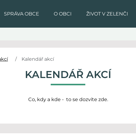
SPRÁVA OBCE
O OBCI
ŽIVOT V ZELENČI
akcí
Kalendář akcí
KALENDÁŘ AKCÍ
Co, kdy a kde - to se dozvíte zde.