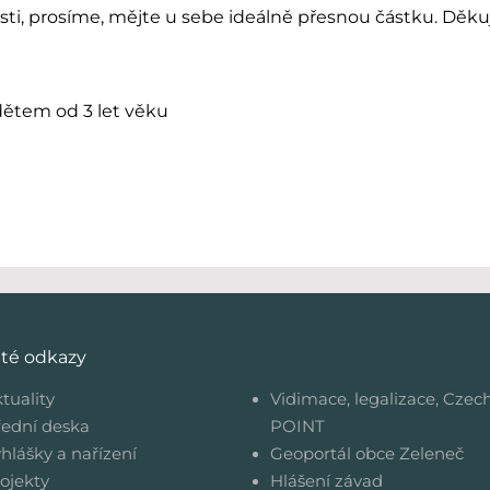
sti, prosíme, mějte u sebe ideálně přesnou částku. Děk
ětem od 3 let věku
ité odkazy
tuality
Vidimace, legalizace, Czec
ední deska
POINT
hlášky a nařízení
Geoportál obce Zeleneč
ojekty
Hlášení závad