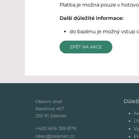
Platba je možná pouze v hotovo
Další důležité informace:
do bazénu je možný vstup d
ZPĚT NA AKCE
Důlež
Obecní úřad
Kasalova 467
Ak
250 91 Zeleneč
Úř
+420 606 359 879
Vy
obec@zelenec.cz
Pr