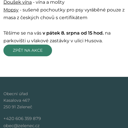
Doušek vína
- vína a mošty
Mopsy
- sušené pochoutky pro psy vyráběné pouze z
masa z českých chovů s certifikátem
Těšíme se na vás
v pátek 8. srpna od 15 hod.
na
parkovišti u vlakové zastávky v ulici Husova.
ZPĚT NA AKCE
Obecní úřad
Kasalova 467
250 91 Zeleneč
+420 606 359 879
obec@zelenec.cz