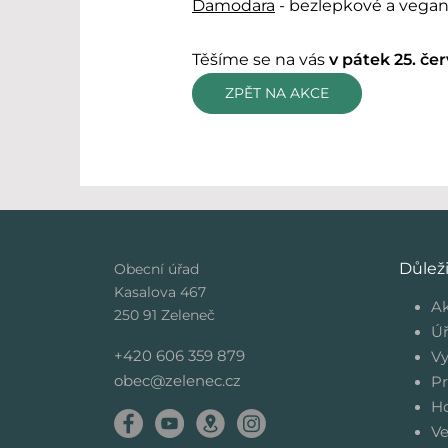
Damodara
- bezlepkové a vegans
Těšíme se na vás
v pátek 25. če
ZPĚT NA AKCE
Důlež
Obecní úřad
Kasalova 467
Ak
250 91 Zeleneč
Úř
+420 606 359 879
Vy
obec@zelenec.cz
Pr
Ho
Ve