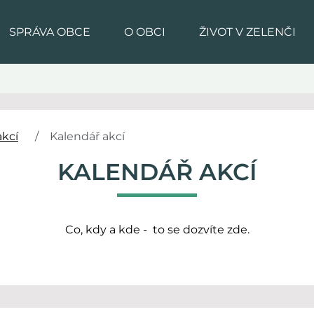
SPRÁVA OBCE
O OBCI
ŽIVOT V ZELENČI
akcí
Kalendář akcí
KALENDÁŘ AKCÍ
Co, kdy a kde - to se dozvíte zde.