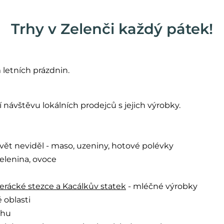
Trhy v Zelenči každý pátek!
 letních prázdnin.
 návštěvu lokálních prodejců s jejich výrobky.
svět neviděl - maso, uzeniny, hotové polévky
zelenina, ovoce
erácké stezce a Kacálkův statek
- mléčné výrobky
 oblasti
uhu