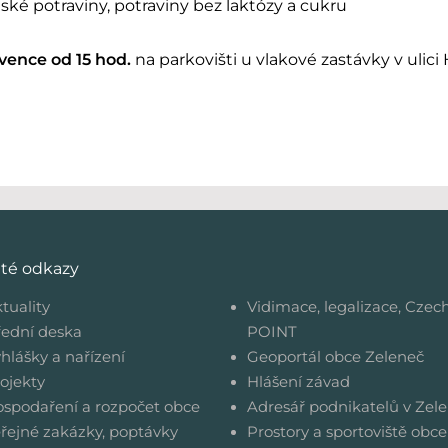
ké potraviny, potraviny bez laktózy a cukru
rvence od 15 hod.
na parkovišti u vlakové zastávky v ulici
ité odkazy
tuality
Vidimace, legalizace, Czec
ední deska
POINT
hlášky a nařízení
Geoportál obce Zeleneč
ojekty
Hlášení závad
spodaření a rozpočet obce
Adresář podnikatelů v Zele
řejné zakázky, poptávky
Prostory a sportoviště obce