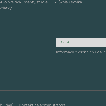
zvojové dokumenty, studie
Škola / školka
platky
Informace o osobních údají
h údajů
Kontakt na administrátora