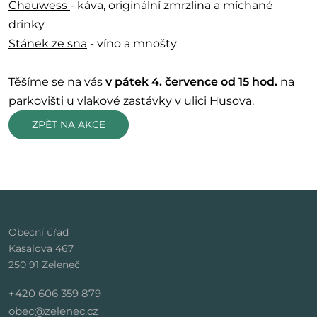
Chauwess
- káva, originální zmrzlina a míchané
drinky
Stánek ze sna
- víno a mnošty
Těšíme se na vás
v pátek 4. července od 15 hod.
na
parkovišti u vlakové zastávky v ulici Husova.
ZPĚT NA AKCE
Obecní úřad
Kasalova 467
250 91 Zeleneč
+420 606 359 879
obec@zelenec.cz